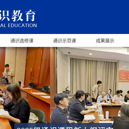
通识选修课
通识示范课
成果展示
文明
建设
传承
体验
视野
训练
科技进步与生态文明
政治文明与社会建设
人文经典与文化传承
艺术修养与审美体验
经济发展与全球视野
创新思维与创业训练
2024年度通识示范课
2025年度通识示范课