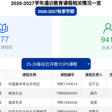
2026-2027学年通识教育课程相关情况一览
2026-2027秋季学期
277
94
设课程数
选课
课程名称
课程编号
课程负责人
验
中国美术考古半世纪
YBK1700014
吕千云
野
商务礼仪
FBK0800005
颜卉
验
演讲艺术
YBK1800004
吴笑
验
中华玉石文化与玉器鉴赏
YBK0400004
尹楚兵