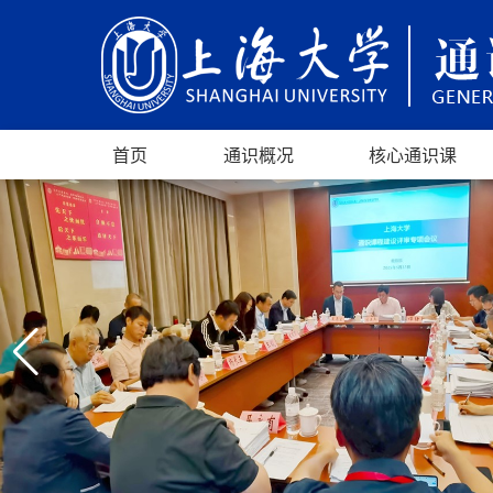
首页
通识概况
核心通识课
通识教育课程体系
通识教育委员会
通识教育内涵
科技进步与生态
政治文明与社会
人文经典与文化
艺术修养与审美
经济发展与全球
创新思维与创业