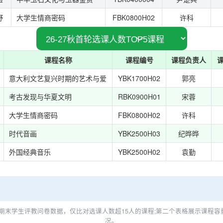
野
大学生情商密码
FBK0800H02
许科
课程名称
课程编号
课程负责人
意大利文艺复兴时期的艺术与爱
YBK1700H02
郭亮
考古发现与华夏文明
RBK0900H01
宋蓉
大学生情商密码
FBK0800H02
许科
时代音画
YBK2500H03
纪晔晔
外国经典音乐
YBK2500H02
袁勤
期末学生评教问卷数据，仅比对选课人数超15人的课程;第二个表格展示课程容
况。